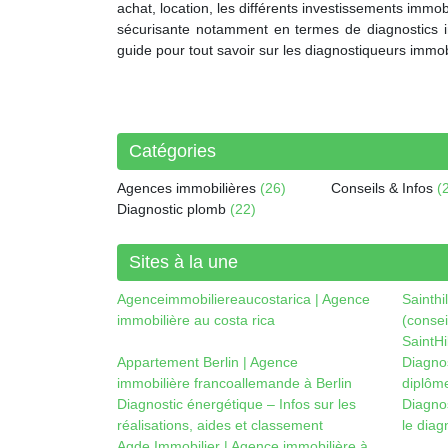
achat, location, les différents investissements imm
sécurisante notamment en termes de diagnostics im
guide pour tout savoir sur les diagnostiqueurs immobil
Catégories
Agences immobilières
(26)
Conseils & Infos
(
Diagnostic plomb
(22)
Sites à la une
Agenceimmobiliereaucostarica | Agence
Sainthi
immobilière au costa rica
(consei
SaintHi
Appartement Berlin | Agence
Diagnos
immobilière francoallemande à Berlin
diplôm
Diagnostic énergétique – Infos sur les
Diagnos
réalisations, aides et classement
le diag
Agde Immobilier | Agence immobilière à