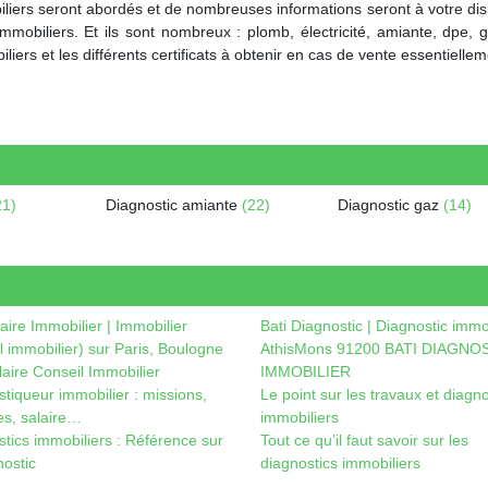
obiliers seront abordés et de nombreuses informations seront à votre di
mobiliers. Et ils sont nombreux : plomb, électricité, amiante, dpe,
iers et les différents certificats à obtenir en cas de vente essentiellem
21)
Diagnostic amiante
(22)
Diagnostic gaz
(14)
laire Immobilier | Immobilier
Bati Diagnostic | Diagnostic immo
l immobilier) sur Paris, Boulogne
AthisMons 91200 BATI DIAGNO
laire Conseil Immobilier
IMMOBILIER
tiqueur immobilier : missions,
Le point sur les travaux et diagno
es, salaire…
immobiliers
tics immobiliers : Référence sur
Tout ce qu’il faut savoir sur les
nostic
diagnostics immobiliers